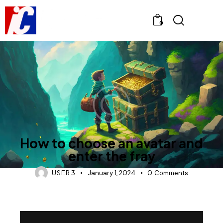
0
NEWS
How to choose an avatar and
enter the fray
USER 3
January 1, 2024
0
Comments