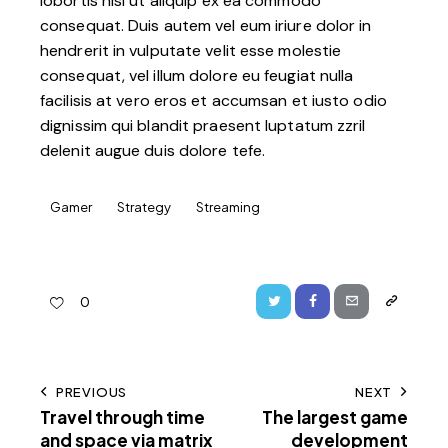
lobortis nisl ut aliquip ex ea commodo
consequat. Duis autem vel eum iriure dolor in
hendrerit in vulputate velit esse molestie
consequat, vel illum dolore eu feugiat nulla
facilisis at vero eros et accumsan et iusto odio
dignissim qui blandit praesent luptatum zzril
delenit augue duis dolore tefe.
Gamer
Strategy
Streaming
0
PREVIOUS
NEXT
Travel through time
The largest game
and space via matrix
development