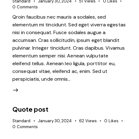
Standard
January 30, 2024
51
Views
0
Likes
0
Comments
Qroin faucibus nec mauris a sodales, sed
elementum mi tincidunt. Sed eget viverra egestas
nisi in consequat. Fusce sodales augue a
accumsan. Cras sollicitudin, ipsum eget blandit
pulvinar. Integer tincidunt. Cras dapibus. Vivamus
elementum semper nisi. Aenean vulputate
eleifend tellus. Aenean leo ligula, porttitor eu,
consequat vitae, eleifend ac, enim. Sed ut
perspiciatis, unde omnis…
Quote post
Standard
January 30, 2024
62
Views
0
Likes
0
Comments