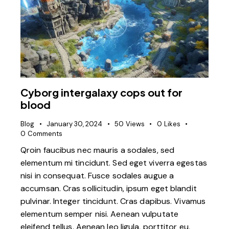
Cyborg intergalaxy cops out for
blood
Blog
January 30, 2024
50
Views
0
Likes
0
Comments
Qroin faucibus nec mauris a sodales, sed
elementum mi tincidunt. Sed eget viverra egestas
nisi in consequat. Fusce sodales augue a
accumsan. Cras sollicitudin, ipsum eget blandit
pulvinar. Integer tincidunt. Cras dapibus. Vivamus
elementum semper nisi. Aenean vulputate
eleifend tellus. Aenean leo ligula, porttitor eu,