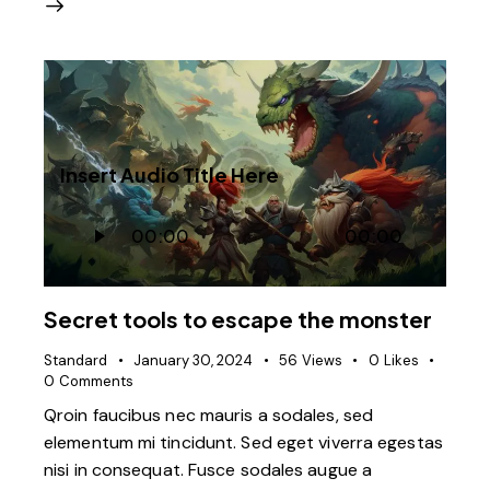
Insert Audio Title Here
Audio
00:00
00:00
Player
Secret tools to escape the monster
Standard
January 30, 2024
56
Views
0
Likes
0
Comments
Qroin faucibus nec mauris a sodales, sed
elementum mi tincidunt. Sed eget viverra egestas
nisi in consequat. Fusce sodales augue a